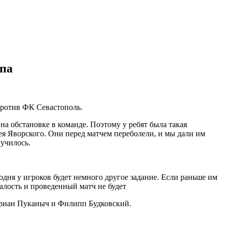
опа
против ФК Севастополь.
 на обстановке в команде. Поэтому у ребят была такая
ея Яворского. Они перед матчем переболели, и мы дали им
лучилось.
одня у игроков будет немного другое задание. Если раньше им
талость и проведенный матч не будет
Адриан Пуканыч и Филипп Будковский.