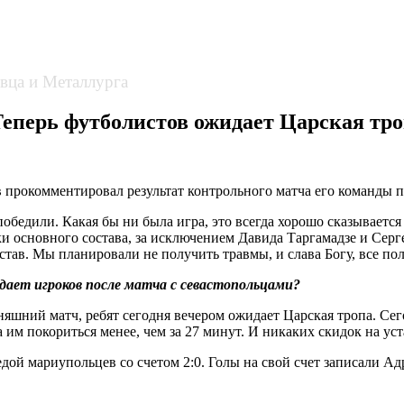
вца и Металлурга
Теперь футболистов ожидает Царская тр
прокомментировал результат контрольного матча его команды 
победили. Какая бы ни была игра, это всегда хорошо сказывается
ки основного состава, за исключением Давида Таргамадзе и Серг
став. Мы планировали не получить травмы, и слава Богу, все по
дает игроков после матча с севастопольцами?
дняшний матч, ребят сегодня вечером ожидает Царская тропа. Сег
а им покориться менее, чем за 27 минут. И никаких скидок на ус
дой мариупольцев со счетом 2:0. Голы на свой счет записали 