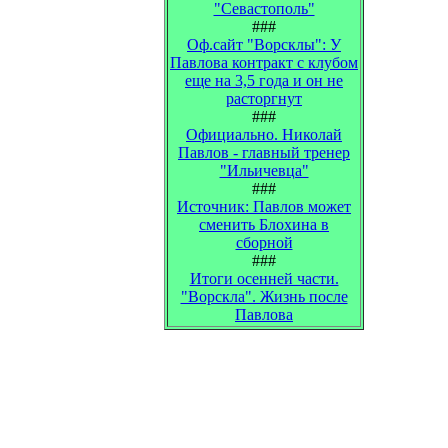
"Севастополь"
###
Оф.сайт "Ворсклы": У
Павлова контракт с клубом
еще на 3,5 года и он не
расторгнут
###
Официально. Николай
Павлов - главный тренер
"Ильичевца"
###
Источник: Павлов может
сменить Блохина в
сборной
###
Итоги осенней части.
"Ворскла". Жизнь после
Павлова