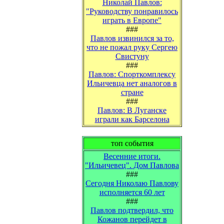
Николай Павлов:
"Руководству понравилось
играть в Европе"
###
Павлов извинился за то,
что не пожал руку Сергею
Свистуну
###
Павлов: Спорткомплексу
Ильичевца нет аналогов в
стране
###
Павлов: В Луганске
играли как Барселона
топ события
Весенние итоги.
"Ильичевец". Дом Павлова
###
Сегодня Николаю Павлову
исполняется 60 лет
###
Павлов подтвердил, что
Кожанов перейдет в