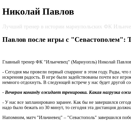
Николай Павлов
Лучший тренер в истории мариупольских ФК Ильиче
Павлов после игры с "Севастополем": 
Главный тренер ФК "Ильичевец" (Мариуопль) Николай Павлов 
- Сегодня мы провели первый спарринг в этом году. Рады, что 
искренняя радость. В игре были задействованы почти все игро
немного отдохнуть. В следующей встрече у нас будет другой со
- Вечером команду ожидает тренировка. Какая нагрузка ожи
- У нас все запланировано заранее. Как бы не завершился сего
надо было бежать из 30 минут, то сегодня эта дистанция должн
Напомним, матч "Ильчиевец" – "Севастополь" завершился побе