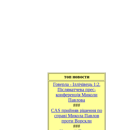
топ новости
Говерла - Іллічівець 1:2.
Післяматчева прес-
конференція Миколи
Павлова
###
CAS прийняв рішення по
справі Микола Павлов
проти Ворскли
###